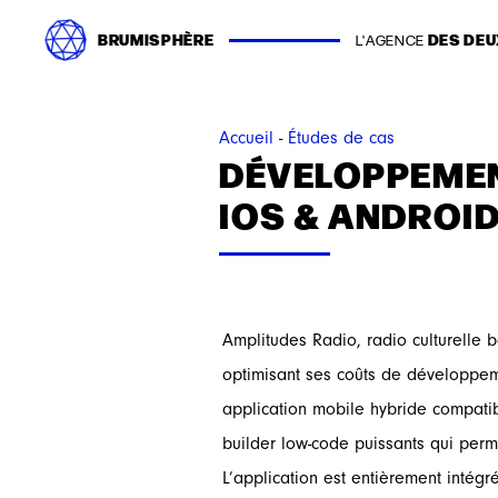
Passer
BRUMISPHÈRE
DES DEU
au
L'AGENCE
contenu
Accueil
-
Études de cas
DÉVELOPPEMEN
IOS & ANDROI
Amplitudes Radio, radio culturelle b
optimisant ses coûts de développeme
application mobile hybride compatibl
builder low-code puissants qui perm
L’application est entièrement intégr